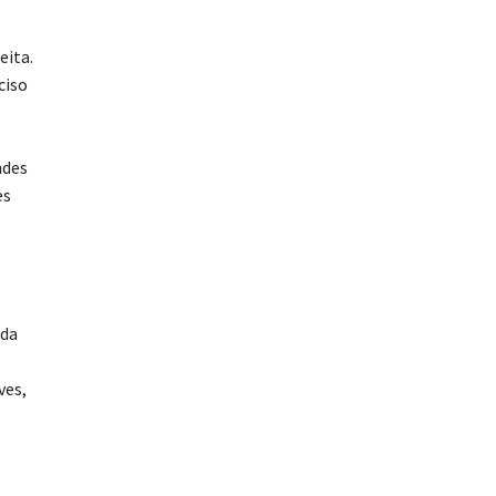
eita.
ciso
ndes
es
 da
ves,