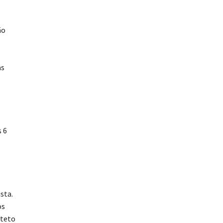
ão
as
s 6
sta.
os
iteto