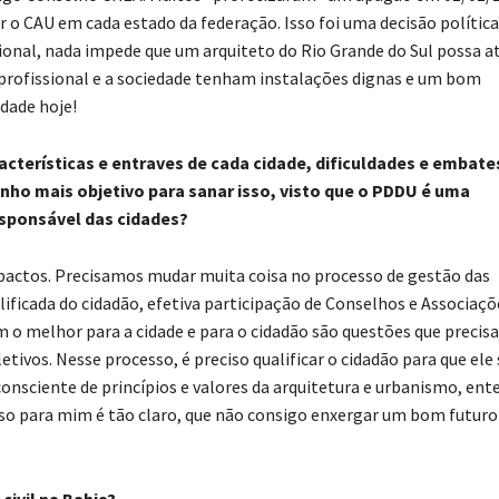
ar o CAU em cada estado da federação. Isso foi uma decisão política
ional, nada impede que um arquiteto do Rio Grande do Sul possa a
 profissional e a sociedade tenham instalações dignas e um bom
dade hoje!
acterísticas e entraves de cada cidade, dificuldades e embate
ho mais objetivo para sanar isso, visto que o PDDU é uma
sponsável das cidades?
pactos. Precisamos mudar muita coisa no processo de gestão das
lificada do cidadão, efetiva participação de Conselhos e Associaçõ
em o melhor para a cidade e para o cidadão são questões que preci
etivos. Nesse processo, é preciso qualificar o cidadão para que ele 
onsciente de princípios e valores da arquitetura e urbanismo, ent
Isso para mim é tão claro, que não consigo enxergar um bom futuro