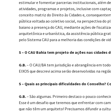
estimular e fomentar parcerias institucionais, além de 
atividades, programas e projetos, inclusive com capta
conceito matriz do Direito às Cidades e, consequente
pública voltada ao coletivo social, na perspectiva do
baiano a presença do CAU, mediante ações de fiscaliza
arquitetônica e urbanística, da assistência pública gra
pelo Sistema CAU para a melhoria das condições de vid
S – O CAU Bahia tem projeto de ações nas cidades d
G.B.
– O CAU/BA tem jurisdição e abrangência em todo o
EIXOS que descrevi acima serão desenvolvidas na regiã
S – Quais as principais dificuldades do Conselho? 
G.B.
– São algumas. Primeiro destaco o pouco conhecim
Esse é um desafio que teremos que enfrentar com camp
que não têm um arquiteto! Precisamos difundir a cult