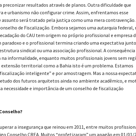
 preconizar resultados através de planos. Outra dificuldade que
tura e urbanismo não configurar crime. Assim, enfrentamos esse
 assunto será tratado pela justiça como uma mera contravenção.
onselho de Fiscalização. Embora sejamos uma autarquia federal,
recadação do CAU tem origem no próprio profissional e empresa d
m paradoxo e o profissional termina criando uma expectativa junt
estrutura sindical ou uma associação profissional. A consequência
m na informalidade, enquanto muitos profissionais jovens sem reg
 extensão territorial como a Bahia isto é um problema. Estamos
iscalização inteligente” e por amostragem. Mas a nossa expecta
retudo dos futuros arquitetos ainda no ambiente acadêmico, e mot
a necessidade e importância de um conselho de fiscalização
 Conselho?
uperar a insegurança que reinou em 2011, entre muitos profission
tigo Conselho CREA. Muitos “profetizaram” um apagão em 01/01/