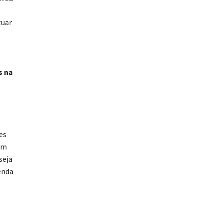
tuar
s na
es
sam
seja
enda