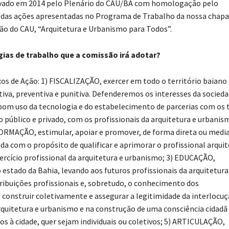
rovado em 2014 pelo Plenário do CAU/BA com homologação pelo
 das ações apresentadas no Programa de Trabalho da nossa chapa
são do CAU, “Arquitetura e Urbanismo para Todos”.
égias de trabalho que a comissão irá adotar?
os de Ação: 1) FISCALIZAÇÃO, exercer em todo o território baiano
ativa, preventiva e punitiva. Defenderemos os interesses da socieda
 bom uso da tecnologia e do estabelecimento de parcerias com os 
to público e privado, com os profissionais da arquitetura e urbanis
FORMAÇÃO, estimular, apoiar e promover, de forma direta ou medi
da com o propósito de qualificar e aprimorar o profissional arqui
xercício profissional da arquitetura e urbanismo; 3) EDUCAÇÃO,
estado da Bahia, levando aos futuros profissionais da arquitetura
ibuições profissionais e, sobretudo, o conhecimento dos
onstruir coletivamente e assegurar a legitimidade da interlocu
arquitetura e urbanismo e na construção de uma consciência cidadã
os à cidade, quer sejam individuais ou coletivos; 5) ARTICULAÇÃO,