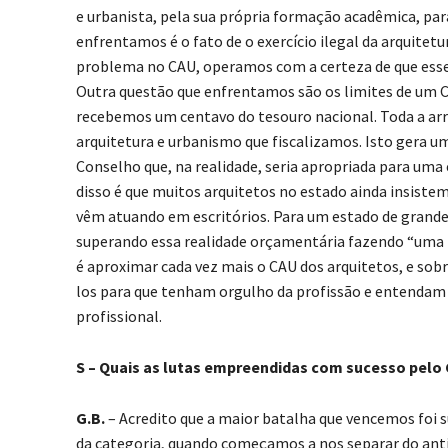
e urbanista, pela sua própria formação acadêmica, para
enfrentamos é o fato de o exercício ilegal da arquite
problema no CAU, operamos com a certeza de que esse
Outra questão que enfrentamos são os limites de um C
recebemos um centavo do tesouro nacional. Toda a ar
arquitetura e urbanismo que fiscalizamos. Isto gera u
Conselho que, na realidade, seria apropriada para uma 
disso é que muitos arquitetos no estado ainda insiste
vêm atuando em escritórios. Para um estado de grande
superando essa realidade orçamentária fazendo “uma f
é aproximar cada vez mais o CAU dos arquitetos, e sob
los para que tenham orgulho da profissão e entendam 
profissional.
S – Quais as lutas empreendidas com sucesso pelo
G.B.
– Acredito que a maior batalha que vencemos foi s
da categoria, quando começamos a nos separar do an