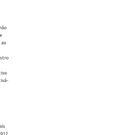
 não
e
o ao
istro
tiva
ivá-
ais
2012