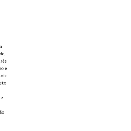
 a
de,
três
mo e
ante
teto
 e
ção