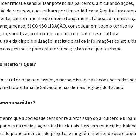
identificar e sensibilizar potenciais parceiros, articulando ações,
ção de recursos, que tenham por fim solidificar a Arquitetura como
mente, cumpri- mento do direito fundamental à boa ad- ministraç
 planejamento; 6) CONSOLIDAÇÃO, consolidar em todo o território
ção, socialização do conhecimento dos valo- res e cultura
tuita e da disponibilização institucional de informações construíd
a das pessoas e para colaborar na gestão do espaço urbano.
o interior? Qual?
 território baiano, assim, a nossa Missão e as ações baseadas no
o metropolitana de Salvador e nas demais regiões do Estado.
Como superá-las?
ento que a sociedade tem sobre a profissão do arquiteto e urbani
anhas na mídia e ações institucionais. Existem municípios baian
ura do planejamento e do projeto, e ninguém melhor do que o arqu