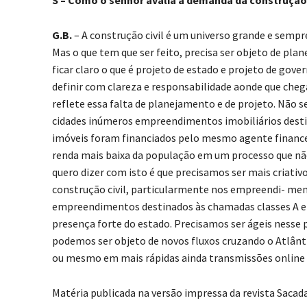
S – Como o senhor avalia a demanda da construção c
G.B.
– A construção civil é um universo grande e sempr
Mas o que tem que ser feito, precisa ser objeto de pl
ficar claro o que é projeto de estado e projeto de gover
definir com clareza e responsabilidade aonde que cheg
reflete essa falta de planejamento e de projeto. Não ser
cidades inúmeros empreendimentos imobiliários destin
imóveis foram financiados pelo mesmo agente financei
renda mais baixa da população em um processo que não
quero dizer com isto é que precisamos ser mais criati
construção civil, particularmente nos empreendi- ment
empreendimentos destinados às chamadas classes A e B
presença forte do estado. Precisamos ser ágeis nesse 
podemos ser objeto de novos fluxos cruzando o Atlânt
ou mesmo em mais rápidas ainda transmissões online d
Matéria publicada na versão impressa da revista Sacada