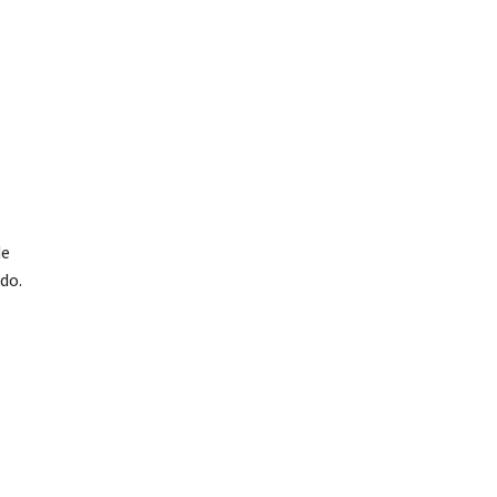
de
do.