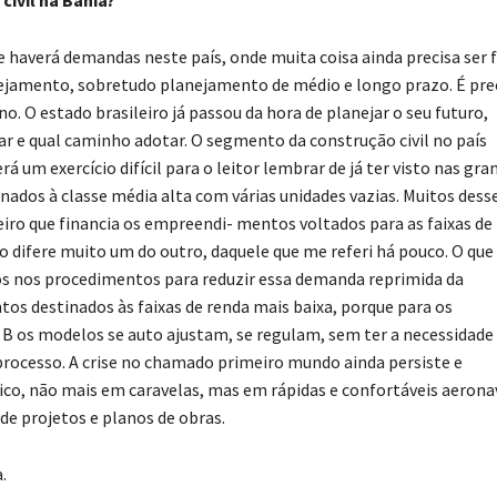
ivil na Bahia?
e haverá demandas neste país, onde muita coisa ainda precisa ser f
anejamento, sobretudo planejamento de médio e longo prazo. É pre
no. O estado brasileiro já passou da hora de planejar o seu futuro,
ar e qual caminho adotar. O segmento da construção civil no país
á um exercício difícil para o leitor lembrar de já ter visto nas gra
ados à classe média alta com várias unidades vazias. Muitos dess
ro que financia os empreendi- mentos voltados para as faixas de
 difere muito um do outro, daquele que me referi há pouco. O que
vos nos procedimentos para reduzir essa demanda reprimida da
os destinados às faixas de renda mais baixa, porque para os
 os modelos se auto ajustam, se regulam, sem ter a necessidade
processo. A crise no chamado primeiro mundo ainda persiste e
ico, não mais em caravelas, mas em rápidas e confortáveis aerona
e projetos e planos de obras.
.