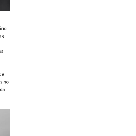
ário
o e
os
 e
is no
ída