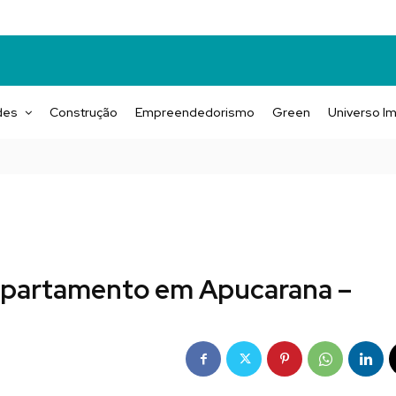
des
Construção
Empreendedorismo
Green
Universo Im
a apartamento em Apucarana –