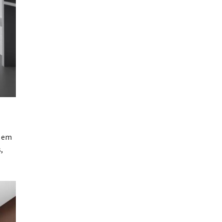
s em
,