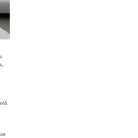
o
s,
olô.
e
sse