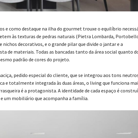
s e como destaque na ilha do gourmet trouxe o equilíbrio necess
metem às texturas de pedras naturais (Pietra Lombarda, Portobell
ichos decorativos, e o grande pilar que divide o jantar e a
sta de materiais. Todas as bancadas tanto da área social quanto d
esmo padrão de cores do projeto.
ça, pedido especial do cliente, que se integrou aos tons neutros
e totalmente integrada às duas áreas, o living que funciona ma
rrasqueira é a protagonista. A identidade de cada espaço é constru
 e um mobiliário que acompanha a família.