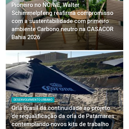
Pioneiro no NO/NE, Walter
Schimmelpfeng reafirma compromisso
com a sustentabilidade com primeiro
ambiente Carbono neutro na CASACOR
Bahia 2026
DESENVOLVIMENTO URBANO
Orla Brasil dá continuidade ao projeto
de requalificação da orla de Patamares
contemplando novos kits de trabalho