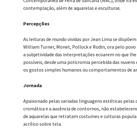
Contemporânea de Feira de Santana (MAC), onde irá ex
contemplação, além de aquarelas e esculturas.
Percepções
As leituras de mundo vividas por Jean Lima se dispõe
William Turner, Monet, Pollock e Rodin, ora pelo povo
a subjetividade das interpretações ecoarem no que lhe 
possíveis, desde uma policromia percebida das nuvens d
os gostos simples humanos ou comportamentos de ani
Jornada
Apaixonado pelas variadas linguagens estéticas pelas q
cromática e a ausência de contornos, não estabelecen
de aquarelas que retratam costumes e culturas popular
acrílico sobre tela.