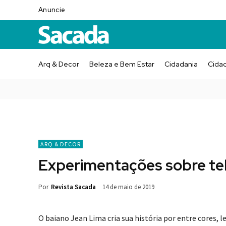
Anuncie
Arq & Decor
Beleza e Bem Estar
Cidadania
Cida
ARQ & DECOR
Experimentações sobre te
Por
Revista Sacada
14 de maio de 2019
O baiano Jean Lima cria sua história por entre cores,