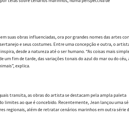
por telas sobre cenários marinhos, numa perspectiva de
m em suas obras influenciadas, ora por grandes nomes das artes c
 sertanejo e seus costumes. Entre uma concepção e outra, o artist
inspira, desde a natureza até o ser humano. “As coisas mais simpl
e um fim de tarde, das variações tonais do azul do mar ou do céu, 
mais”, explica.
uais transita, as obras do artista se destacam pela ampla paleta
do limites ao que é concebido. Recentemente, Jean lançou uma sé
es regionais, além de retratar cenários marinhos em outra série 