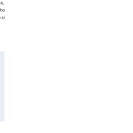
a,
cho
 si