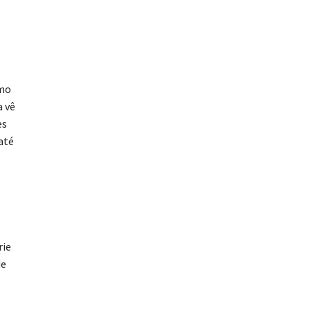
omo
a vê
es
até
rie
de