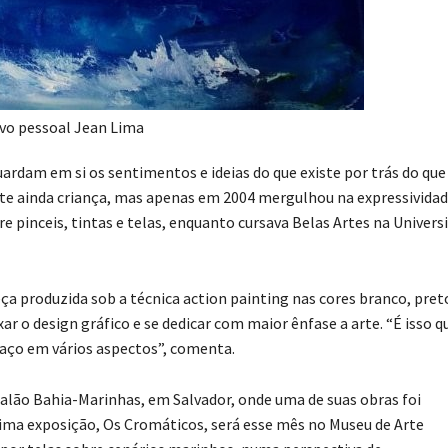
vo pessoal Jean Lima
uardam em si os sentimentos e ideias do que existe por trás do que
rte ainda criança, mas apenas em 2004 mergulhou na expressivida
e pinceis, tintas e telas, enquanto cursava Belas Artes na Univers
ça produzida sob a técnica action painting nas cores branco, pret
ar o design gráfico e se dedicar com maior ênfase a arte. “É isso q
sfaço em vários aspectos”, comenta.
Salão Bahia-Marinhas, em Salvador, onde uma de suas obras foi
xima exposição, Os Cromáticos, será esse mês no Museu de Arte