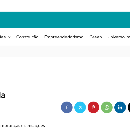
des
Construção
Empreendedorismo
Green
Universo Im
la
 lembranças e sensações