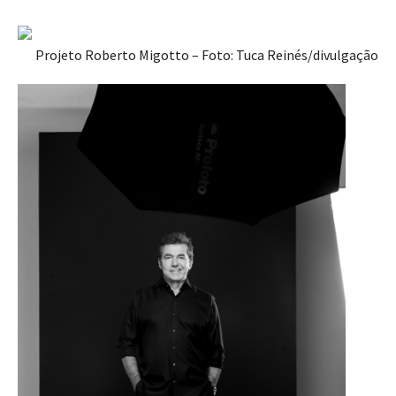
Projeto Roberto Migotto – Foto: Tuca Reinés/divulgação