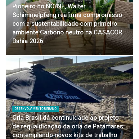
Pioneiro no NO/NE, Walter
Schimmelpfeng reafirma compromisso
com a sustentabilidade com primeiro
ambiente Carbono neutro na CASACOR
Bahia 2026
DESENVOLVIMENTO URBANO
Orla Brasil dá continuidade ao projeto
de requalificação da orla de Patamares
contemplando novos kits de trabalho