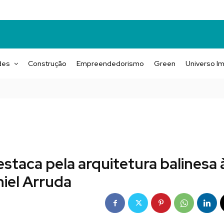
des
Construção
Empreendedorismo
Green
Universo Im
taca pela arquitetura balinesa 
iel Arruda