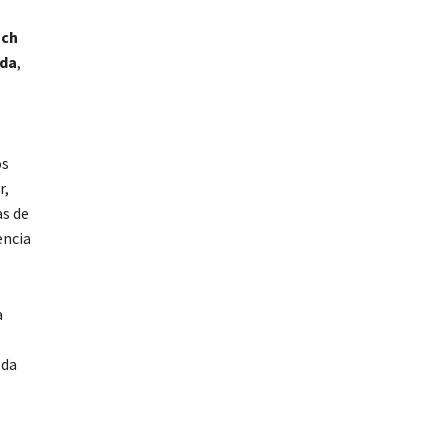
ch
uda
,
os
r,
as de
encia
a
 da