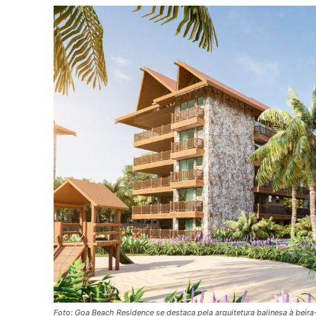
Foto: Goa Beach Residence se destaca pela arquitetura balinesa à beir