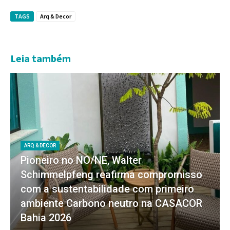
TAGS
Arq & Decor
Leia também
ARQ & DECOR
Pioneiro no NO/NE, Walter
Schimmelpfeng reafirma compromisso
com a sustentabilidade com primeiro
ambiente Carbono neutro na CASACOR
Bahia 2026