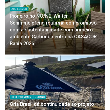
ARQ & DECOR
Pioneiro no NO/NE, Walter
Schimmelpfeng reafirma compromisso
com a sustentabilidade com primeiro
ambiente Carbono neutro na CASACOR
Bahia 2026
DESENVOLVIMENTO URBANO
Orla Brasil dá continuidade ao projeto