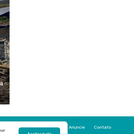
ra
Sobre a Revista Sacada
Anuncie
Contato
sar
Aceitar tudo