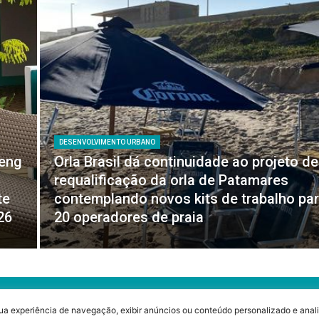
DESENVOLVIMENTO URBANO
feng
Orla Brasil dá continuidade ao projeto de
requalificação da orla de Patamares
te
contemplando novos kits de trabalho pa
26
20 operadores de praia
ua experiência de navegação, exibir anúncios ou conteúdo personalizado e anali