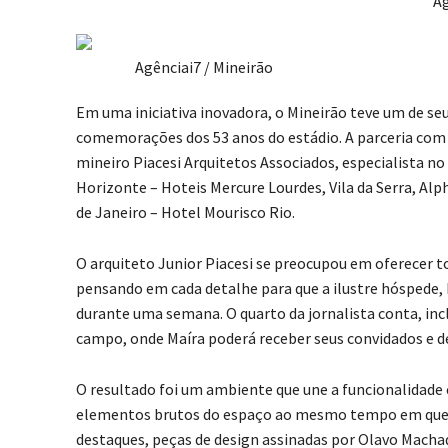
Ag
Agênciai7 / Mineirão
Em uma iniciativa inovadora, o Mineirão teve um de s
comemorações dos 53 anos do estádio. A parceria com 
mineiro Piacesi Arquitetos Associados, especialista n
Horizonte – Hoteis Mercure Lourdes, Vila da Serra, Alph
de Janeiro – Hotel Mourisco Rio.
O arquiteto Junior Piacesi se preocupou em oferecer to
pensando em cada detalhe para que a ilustre hóspede,
durante uma semana. O quarto da jornalista conta, inc
campo, onde Maíra poderá receber seus convidados e des
O resultado foi um ambiente que une a funcionalidade 
elementos brutos do espaço ao mesmo tempo em que 
destaques, peças de design assinadas por Olavo Machad