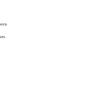
eira
ses.