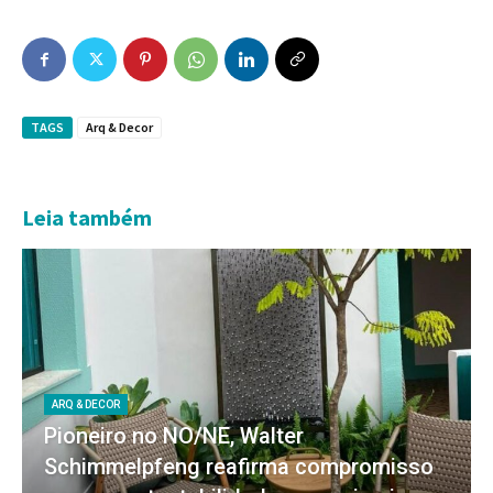
TAGS
Arq & Decor
Leia também
ARQ & DECOR
Pioneiro no NO/NE, Walter
Schimmelpfeng reafirma compromisso