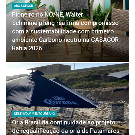
ARQ & DECOR
Pioneiro no NO/NE, Walter
Schimmelpfeng reafirma compromisso
com a sustentabilidade com primeiro
ambiente Carbono neutro na CASACOR
Bahia 2026
DESENVOLVIMENTO URBANO
Orla Brasil dá continuidade ao projeto
de requalificação da orla de Patamares