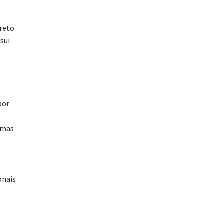
creto
sui
por
emas
onais