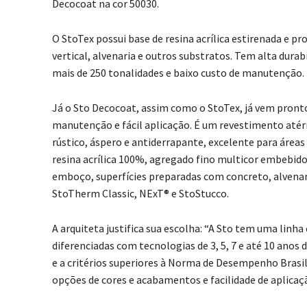
Decocoat na cor 50030.
O StoTex possui base de resina acrílica estirenada e p
vertical, alvenaria e outros substratos. Tem alta durab
mais de 250 tonalidades e baixo custo de manutenção.
Já o Sto Decocoat, assim como o StoTex, já vem pronto p
manutenção e fácil aplicação. É um revestimento atérm
rústico, áspero e antiderrapante, excelente para área
resina acrílica 100%, agregado fino multicor embebido
emboço, superfícies preparadas com concreto, alvena
StoTherm Classic, NExT® e StoStucco.
A arquiteta justifica sua escolha: “A Sto tem uma linh
diferenciadas com tecnologias de 3, 5, 7 e até 10 anos
e a critérios superiores à Norma de Desempenho Brasile
opções de cores e acabamentos e facilidade de aplicaçã