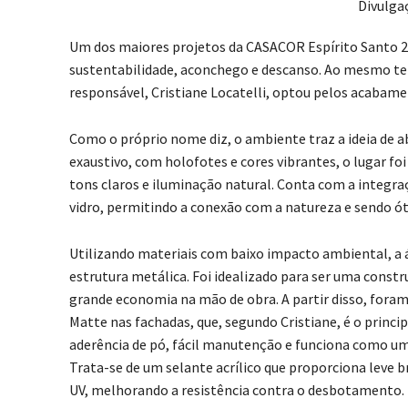
Divulga
Um dos maiores projetos da CASACOR Espírito Santo 20
sustentabilidade, aconchego e descanso. Ao mesmo tem
responsável, Cristiane Locatelli, optou pelos acabamen
Como o próprio nome diz, o ambiente traz a ideia de abr
exaustivo, com holofotes e cores vibrantes, o lugar f
tons claros e iluminação natural. Conta com a integraç
vidro, permitindo a conexão com a natureza e sendo óti
Utilizando materiais com baixo impacto ambiental, a á
estrutura metálica. Foi idealizado para ser uma constru
grande economia na mão de obra. A partir disso, foram 
Matte nas fachadas, que, segundo Cristiane, é o princip
aderência de pó, fácil manutenção e funciona como um f
Trata-se de um selante acrílico que proporciona leve br
UV, melhorando a resistência contra o desbotamento. N