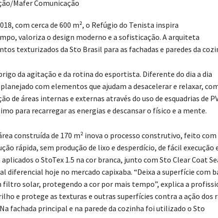
ção/Mafer Comunicação
18, com cerca de 600 m², o Refúgio do Tenista inspira
po, valoriza o design moderno e a sofisticação. A arquiteta
tos texturizados da Sto Brasil para as fachadas e paredes da cozi
igo da agitação e da rotina do esportista. Diferente do dia a dia
oi planejado com elementos que ajudam a desacelerar e relaxar, co
ão de áreas internas e externas através do uso de esquadrias de P
mo para recarregar as energias e descansar o físico e a mente.
rea construída de 170 m² inova o processo construtivo, feito com
ção rápida, sem produção de lixo e desperdício, de fácil execução 
aplicados o StoTex 1.5 na cor branca, junto com Sto Clear Coat Se
al diferencial hoje no mercado capixaba. “Deixa a superfície com b
iltro solar, protegendo a cor por mais tempo”, explica a profissi
ilho e protege as texturas e outras superfícies contra a ação dos 
a fachada principal e na parede da cozinha foi utilizado o Sto