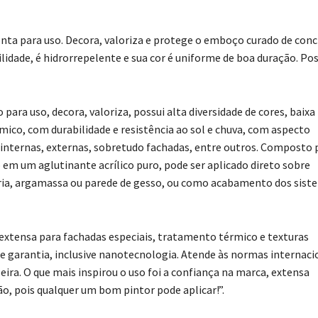
ronta para uso. Decora, valoriza e protege o emboço curado de con
ilidade, é hidrorrepelente e sua cor é uniforme de boa duração. Pos
ara uso, decora, valoriza, possui alta diversidade de cores, baixa
ico, com durabilidade e resistência ao sol e chuva, com aspecto
s internas, externas, sobretudo fachadas, entre outros. Composto 
 em um aglutinante acrílico puro, pode ser aplicado direto sobre
ria, argamassa ou parede de gesso, ou como acabamento dos sist
a extensa para fachadas especiais, tratamento térmico e texturas
 de garantia, inclusive nanotecnologia. Atende às normas internaci
ira. O que mais inspirou o uso foi a confiança na marca, extensa
o, pois qualquer um bom pintor pode aplicar!”.