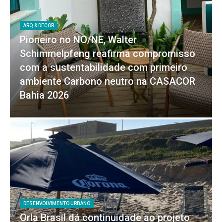
ARQ & DECOR
Pioneiro no NO/NE, Walter
Schimmelpfeng reafirma compromisso
com a sustentabilidade com primeiro
ambiente Carbono neutro na CASACOR
Bahia 2026
DESENVOLVIMENTO URBANO
Orla Brasil dá continuidade ao projeto