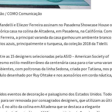
ção / COMO Comunicação
Mandelli e Eliezer Ferreira assinam no Pasadena Showcase House o
órica casa na colina de Altadena, em Pasadena, na Califórnia. Com
r Ferreira, a principal varanda da casa ganhou um ambiente branc
os azuis, principalmente o turquesa, da coleção 2018 da Tidelli.
ntre as 15 designers selecionadas pela ASID – American Society of
mesmo estilo mediterrâneo da centenária casa para criar uma vara
ientes, com poltronas da linha Sedona, criada por Tatiana, nos p
dulo desenhado por Ruy Ohtake e nos acessórios em corda náutica
didos eventos de decoração e paisagismo dos Estados Unidos. Todo
a para ser renovada por consagrados designers, que utilizam as úl
. É no alto da colina em Altadena que se destaca a elegante