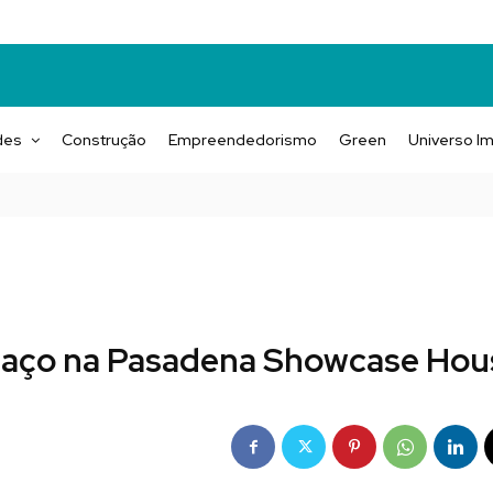
des
Construção
Empreendedorismo
Green
Universo Im
espaço na Pasadena Showcase Hou