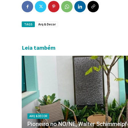
TAGS
Arq & Decor
Leia também
ARQ & DECOR
Pioneiro no NO/NE, Walter Schimmelp