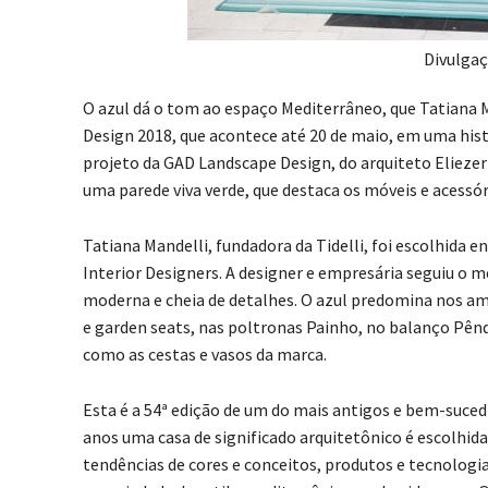
Divulga
O azul dá o tom ao espaço Mediterrâneo, que Tatiana 
Design 2018, que acontece até 20 de maio, em uma hist
projeto da GAD Landscape Design, do arquiteto Elieze
uma parede viva verde, que destaca os móveis e acessóri
Tatiana Mandelli, fundadora da Tidelli, foi escolhida e
Interior Designers. A designer e empresária seguiu o 
moderna e cheia de detalhes. O azul predomina nos amb
e garden seats, nas poltronas Painho, no balanço Pên
como as cestas e vasos da marca.
Esta é a 54ª edição de um do mais antigos e bem-suce
anos uma casa de significado arquitetônico é escolhid
tendências de cores e conceitos, produtos e tecnologia