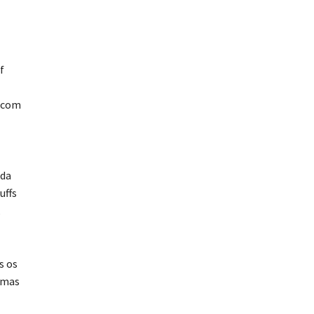
f
o com
nda
uffs
,
s os
timas