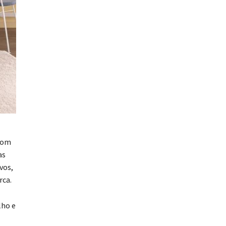
 com
as
vos,
rca.
lho e