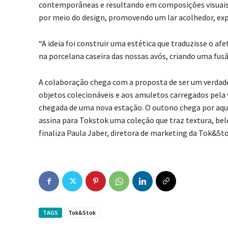
contemporâneas e resultando em composições visuais 
por meio do design, promovendo um lar acolhedor, expre
“A ideia foi construir uma estética que traduzisse o a
na porcelana caseira das nossas avós, criando uma fu
A colaboração chega com a proposta de ser um verdadei
objetos colecionáveis e aos amuletos carregados pel
chegada de uma nova estação. O outono chega por aqu
assina para Tokstok uma coleção que traz textura, be
finaliza Paula Jaber, diretora de marketing da Tok&Sto
TAGS
Tok&Stok