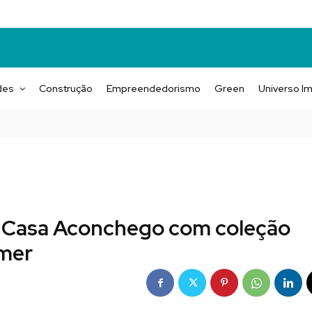
des
Construção
Empreendedorismo
Green
Universo Im
 Casa Aconchego com coleção
mmer