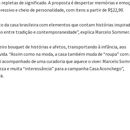
repletas de significado. A proposta é despertar memórias e emo
ssivo e cheio de personalidade, com itens a partir de R$22,90.
feto da casa brasileira com elementos que contam histórias inspira
são entre tradição e contemporaneidade”, explica Marcelo Sommer.
ro bouquet de histórias e afetos, transportando à infância, aos
a vida. “Assim como na moda, a casa também muda de “roupa” com 
i acompanhado de uma curadoria que aquece o viver. Marcelo So
leza e muita “interessância” para a campanha Casa Aconchego”,
k.