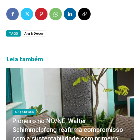
TAGS
Arq & Decor
Leia também
ARQ & DECOR
Pioneiro no NO/NE, Walter
Schimmelpfeng reafirma compromisso
com a sustentabilidade com primeiro