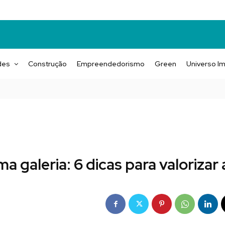
des
Construção
Empreendedorismo
Green
Universo Im
 galeria: 6 dicas para valorizar 