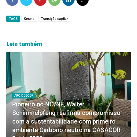
TAGS
Keune
Transição capilar
Leia também
ARQ & DECOR
Pioneiro no NO/NE, Walter
Schimmelpfeng reafirma compromisso
com a sustentabilidade com primeiro
ambiente Carbono neutro na CASACOR