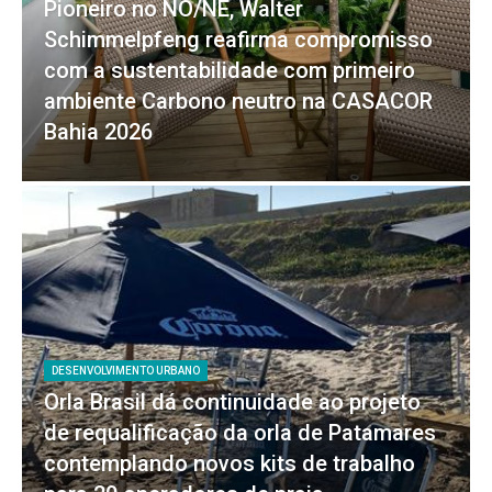
Pioneiro no NO/NE, Walter
Schimmelpfeng reafirma compromisso
com a sustentabilidade com primeiro
ambiente Carbono neutro na CASACOR
Bahia 2026
DESENVOLVIMENTO URBANO
Orla Brasil dá continuidade ao projeto
de requalificação da orla de Patamares
contemplando novos kits de trabalho