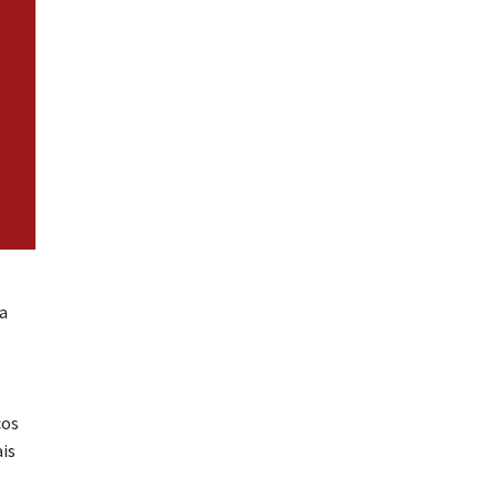
a
cos
is