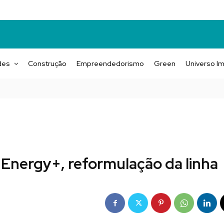
des
Construção
Empreendedorismo
Green
Universo Im
 Energy+, reformulação da linha