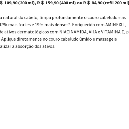
09,90 (200 ml), R＄ 159,90 (400 ml) ou R＄ 84,90 (refil 200 ml
a natural do cabelo, limpa profundamente o couro cabeludo e as
s 47% mais fortes e 19% mais densos*. Enriquecido com AMINEXIL,
 de ativos dermatológicos com NIACINAMIDA, AHA e VITAMINA E, p
s. Aplique diretamente no couro cabeludo úmido e massageie
lizar a absorção dos ativos.