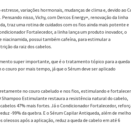
 estresse, variações hormonais, mudanças de clima e, devido ao C
s. Pensando nisso, Vichy, com Dercos Energy+, renovação da linha
da, traz uma rotina de cuidados com os fios ainda mais potente e
dicionador Fortalecedor, a linha lança um produto inovador, o
e niacinamida, possui também cafeína, para estimular a
rição da raiz dos cabelos.
amento super importante, que é o tratamento tópico para a queda
 o couro por mais tempo, já que o Sérum deve ser aplicado
iretamente no couro cabeludo e nos fios, estimulando e fortalece
 Shampoo Estimulante restaura a resistência natural do cabelo,
abelos 47% mais fortes. Já o Condicionador Fortalecedor, reforç
eduz -99% da quebra. E o Sérum Capilar Antiqueda, além de melho
s oleosos após a aplicação, reduz a queda de cabelo em até 6