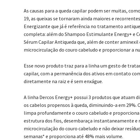
As causas para a queda capilar podem ser muitas, como
19, as queixas se tornaram ainda maiores e recorrente
Energizante que já é referência no tratamento antique
completa: além do Shampoo Estimulante Energy+ e Con
Sérum Capilar Antiqueda que, além de conter aminexil 
microcirculação do couro cabeludo e proporcionar a nut
Esse novo produto traz para a linha um gesto de trat
capilar, com a permanência dos ativos em contato com
diretamente na raiz e é sem enxágue.
A linha Dercos Energy+ possui 3 produtos que atuam d
os cabelos propensos à queda, diminuindo-a em 29%. O
limpa profundamente o couro cabeludo e proporciona c
estrutura dos fios, desembaraça instantaneamente e r
microcirculação do couro cabeludo e não deixar resíduo
semanas* e proporciona até 48% mais volume.