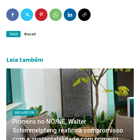
TAGS
Bracell
Leia também
ARQ & DECOR
Pioneiro no NO/NE, Walter
Schimmelpfeng reafirma compromisso
com a sustentabilidade com primeiro