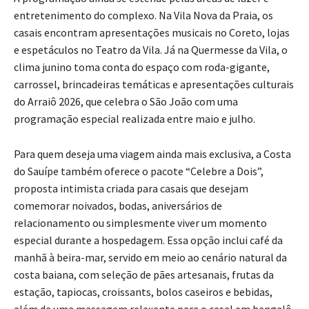
entretenimento do complexo. Na Vila Nova da Praia, os
casais encontram apresentações musicais no Coreto, lojas
e espetáculos no Teatro da Vila. Já na Quermesse da Vila, o
clima junino toma conta do espaço com roda-gigante,
carrossel, brincadeiras temáticas e apresentações culturais
do Arraiô 2026, que celebra o São João com uma
programação especial realizada entre maio e julho.
Para quem deseja uma viagem ainda mais exclusiva, a Costa
do Sauípe também oferece o pacote “Celebre a Dois”,
proposta intimista criada para casais que desejam
comemorar noivados, bodas, aniversários de
relacionamento ou simplesmente viver um momento
especial durante a hospedagem. Essa opção inclui café da
manhã à beira-mar, servido em meio ao cenário natural da
costa baiana, com seleção de pães artesanais, frutas da
estação, tapiocas, croissants, bolos caseiros e bebidas,
além de uma massagem relaxante para o casal em bangalô