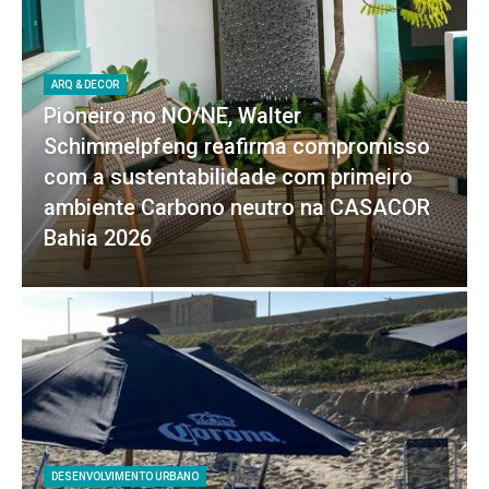
ARQ & DECOR
Pioneiro no NO/NE, Walter
Schimmelpfeng reafirma compromisso
com a sustentabilidade com primeiro
ambiente Carbono neutro na CASACOR
Bahia 2026
DESENVOLVIMENTO URBANO