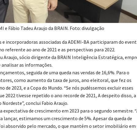
I e Fábio Tadeu Araujo da BRAIN. Foto: divulgação
ras e incorporadoras associadas da ADEMI-BA participaram do event
 referente ao ano de 2021 e as perspectivas para 2022.
 Araujo, sócio dirigente da BRAIN Inteligência Estratégica, empr
 analisar as informações.
nçamentos, seguida de uma queda nas vendas de 16,6%. Para o
atores, como aumento da taxa de juros, ano eleitoral, que fez os
 de 2023, e a Copa do Mundo. “Se nós pudéssemos excluir esses
e 2022 tivesse repetido o ano recorde de 2021, A despeito disso, a
 Nordeste”, conclui Fabio Araujo.
 a expectativa de crescimento em 2023 para o segundo semestre. “
ara lançar, estimamos um crescimento de 5%. Apesar da queda de
 foi absorvido pelo mercado, o que mantém o setor imobiliário em