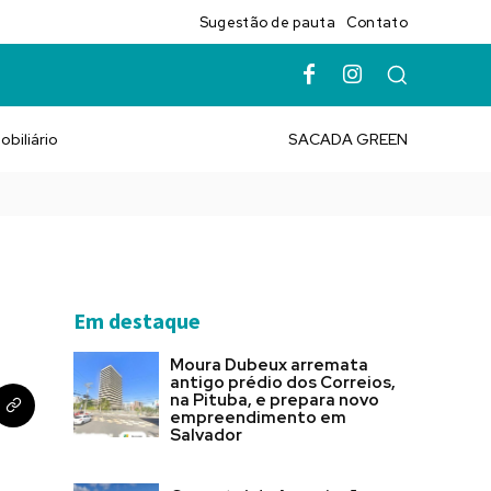
Sugestão de pauta
Contato
obiliário
SACADA GREEN
Em destaque
3
Moura Dubeux arremata
antigo prédio dos Correios,
na Pituba, e prepara novo
empreendimento em
Salvador