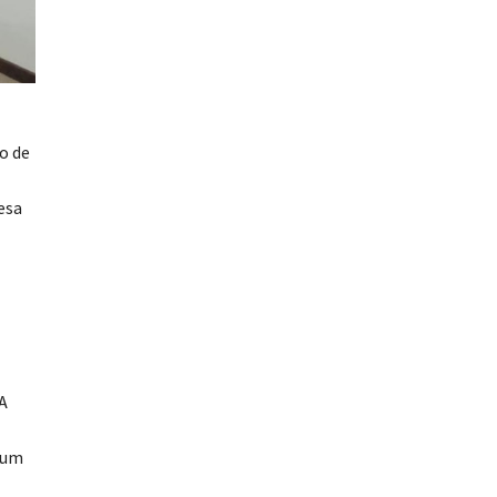
o de
esa
A
 um