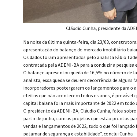
Cláudio Cunha, presidente da ADEM
Na noite da última quinta-feira, dia 23/03, construto
apresentação do balanço do mercado imobiliário baiano
Os dados foram apresentados pelo analista Fábio Tadeu
contratada pela ADEMI-BA para a conduzir a pesquisa e
O balanço apresentou queda de 16,5% no número de la
analista, essa queda se deu em decorrência de alguns f
incorporadores postergarem os lançamentos para o ano
efeitos que não acontecem todos os anos, é provável qu
capital baiana foi a mais importante de 2022 em todo o
O presidente da ADEMI-BA, Cláudio Cunha, falou sobre
partir de junho, com os projetos que estão prontos p
vendas e lançamentos de 2022, tudo o que foi lançado
patamar de segurança e estabilidade”, conclui Cunha.