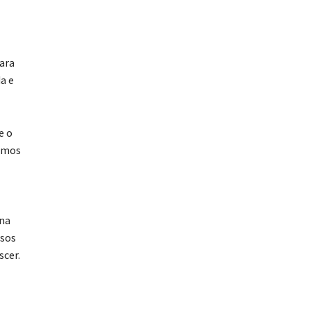
ara
a e
e o
samos
 na
rsos
scer.