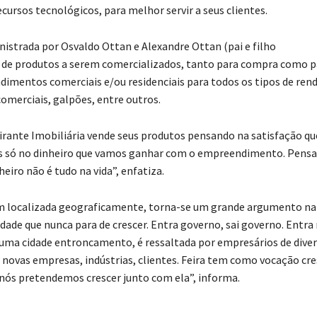
cursos tecnológicos, para melhor servir a seus clientes.
nistrada por Osvaldo Ottan e Alexandre Ottan (pai e filho
 de produtos a serem comercializados, tanto para compra como p
dimentos comerciais e/ou residenciais para todos os tipos de rend
omerciais, galpões, entre outros.
irante Imobiliária vende seus produtos pensando na satisfação qu
os só no dinheiro que vamos ganhar com o empreendimento. Pen
eiro não é tudo na vida”, enfatiza.
 bem localizada geograficamente, torna-se um grande argumento na
idade que nunca para de crescer. Entra governo, sai governo. Entra
omo uma cidade entroncamento, é ressaltada por empresários de dive
novas empresas, indústrias, clientes. Feira tem como vocação cre
 nós pretendemos crescer junto com ela”, informa.