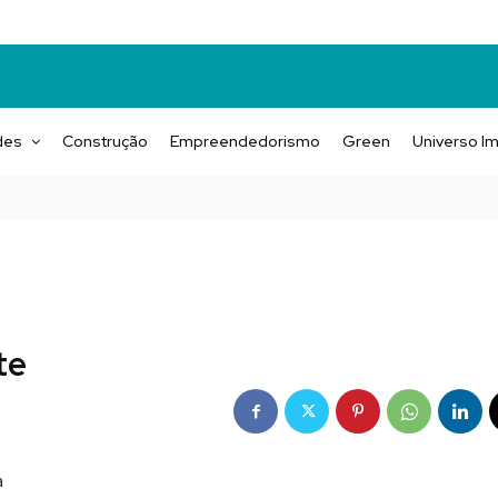
des
Construção
Empreendedorismo
Green
Universo Im
te
a