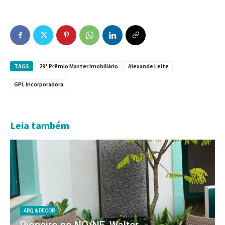
TAGS
29° Prêmio Master Imobiliário
Alexande Leite
GPL Incorporadora
Leia também
ARQ & DECOR
Pioneiro no NO/NE, Walter