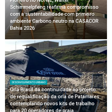
Schimmelpfeng reafirma compromisso
com a sustentabilidade com primeiro
ambiente Carbono neutro na CASACOR
Bahia 2026
DESENVOLVIMENTO URBANO
Orla Brasil dá continuidade ao projeto
de requalificação da orla de Patamares
contemplando novos kits de trabalho
para 20 operadores de praia